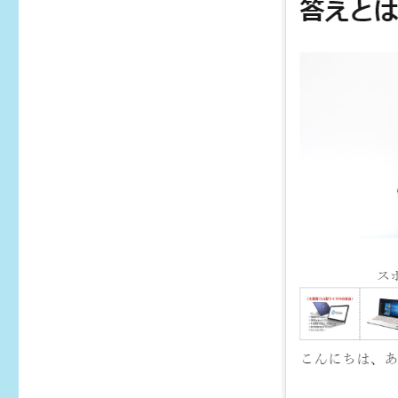
サ
イ
ズ