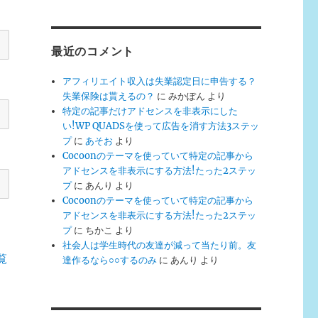
最近のコメント
アフィリエイト収入は失業認定日に申告する？
失業保険は貰えるの？
に
みかぽん
より
特定の記事だけアドセンスを非表示にした
い!WP QUADSを使って広告を消す方法3ステッ
プ
に
あそお
より
Cocoonのテーマを使っていて特定の記事から
アドセンスを非表示にする方法!たった2ステッ
プ
に
あんり
より
Cocoonのテーマを使っていて特定の記事から
アドセンスを非表示にする方法!たった2ステッ
プ
に
ちかこ
より
社会人は学生時代の友達が減って当たり前。友
覧
達作るなら○○するのみ
に
あんり
より