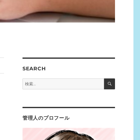
SEARCH
検
検
索
索:
管理人のプロフール