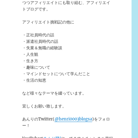
つつアフィリエイトにも取り組む、アフィリエイ
トブログです。
アフィリエイト挑戦記の他に
・正社員時代の話
・派遣社員時代の話
・失業＆無職の経験談
・人生観
・生き方
・趣味について
・マインドセットについて学んだこと
・生活の知恵
など様々なテーマを綴っています。
宜しくお願い致します。
あんりのTwitter(
@henri0003blogsa
)をフォロ
ー！