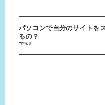
投
パソコンで自分のサイトを
稿
るの？
ナ
内で公開
ビ
ゲ
ー
シ
ョ
ン