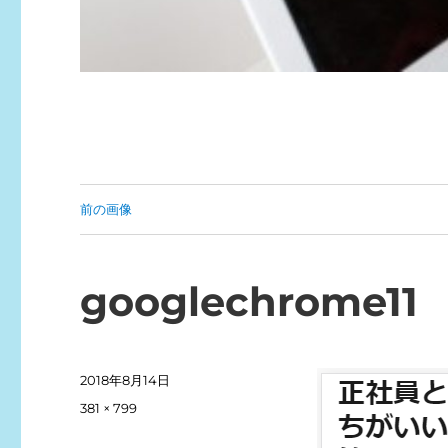
前の画像
googlechrome11
投
2018年8月14日
稿
フ
381 × 799
日:
ル