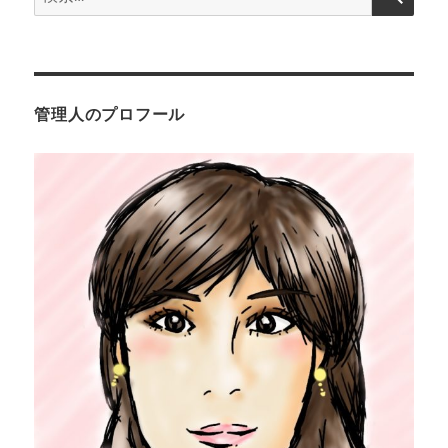
ョ
索:
ン
管理人のプロフール