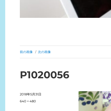
前の画像
次の画像
P1020056
投
2018年5月31日
稿
フ
640 × 480
日:
ル