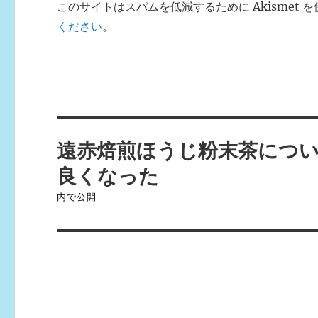
このサイトはスパムを低減するために Akismet 
ください
。
投
遠赤焙煎ほうじ粉末茶につ
稿
良くなった
ナ
内で公開
ビ
ゲ
ー
シ