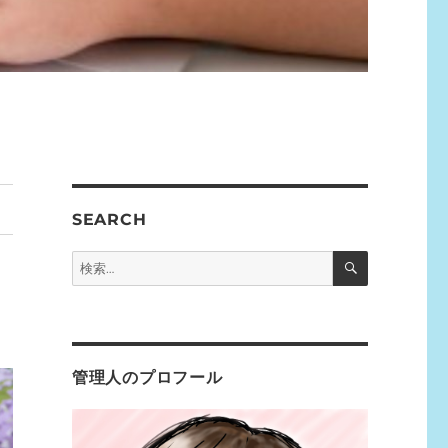
SEARCH
検
検
索
索:
管理人のプロフール