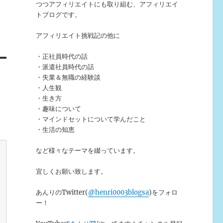
つつアフィリエイトにも取り組む、アフィリエイ
トブログです。
アフィリエイト挑戦記の他に
・正社員時代の話
・派遣社員時代の話
・失業＆無職の経験談
・人生観
・生き方
・趣味について
・マインドセットについて学んだこと
・生活の知恵
など様々なテーマを綴っています。
宜しくお願い致します。
あんりのTwitter(
@henri0003blogsa
)をフォロ
ー！