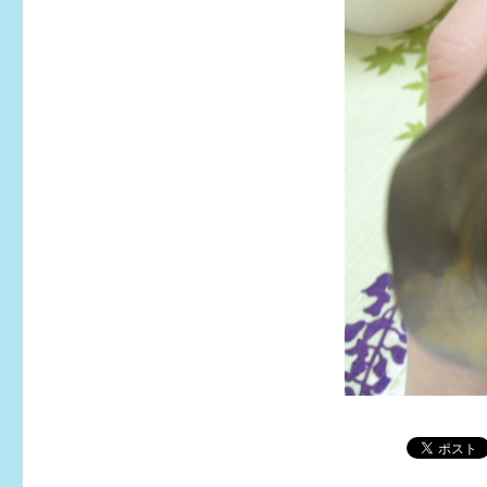
サ
イ
ズ