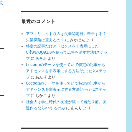
覧
最近のコメント
アフィリエイト収入は失業認定日に申告する？
失業保険は貰えるの？
に
みかぽん
より
特定の記事だけアドセンスを非表示にした
い!WP QUADSを使って広告を消す方法3ステッ
プ
に
あそお
より
Cocoonのテーマを使っていて特定の記事から
アドセンスを非表示にする方法!たった2ステッ
プ
に
あんり
より
Cocoonのテーマを使っていて特定の記事から
アドセンスを非表示にする方法!たった2ステッ
プ
に
ちかこ
より
社会人は学生時代の友達が減って当たり前。友
達作るなら○○するのみ
に
あんり
より