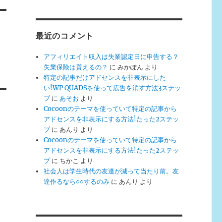
最近のコメント
アフィリエイト収入は失業認定日に申告する？
失業保険は貰えるの？
に
みかぽん
より
特定の記事だけアドセンスを非表示にした
い!WP QUADSを使って広告を消す方法3ステッ
プ
に
あそお
より
Cocoonのテーマを使っていて特定の記事から
アドセンスを非表示にする方法!たった2ステッ
プ
に
あんり
より
Cocoonのテーマを使っていて特定の記事から
アドセンスを非表示にする方法!たった2ステッ
プ
に
ちかこ
より
社会人は学生時代の友達が減って当たり前。友
達作るなら○○するのみ
に
あんり
より