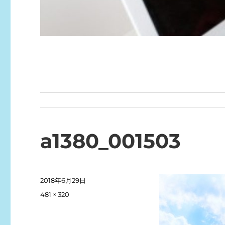
a1380_001503
投
2018年6月29日
稿
フ
481 × 320
日:
ル
サ