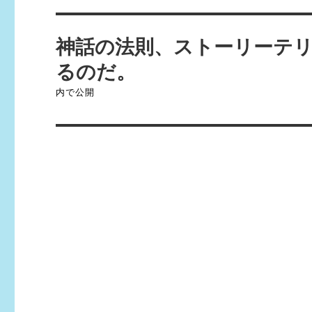
投
神話の法則、ストーリーテ
稿
るのだ。
ナ
内で公開
ビ
ゲ
ー
シ
ョ
ン