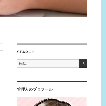
SEARCH
検
検
索
索:
管理人のプロフール