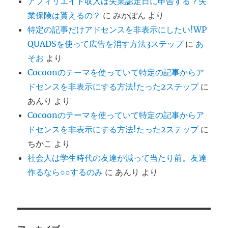
アフィリエイト収入は失業認定日に申告する？失
業保険は貰えるの？
に
みかぽん
より
特定の記事だけアドセンスを非表示にしたい!WP
QUADSを使って広告を消す方法3ステップ
に
あ
そお
より
Cocoonのテーマを使っていて特定の記事からア
ドセンスを非表示にする方法!たった2ステップ
に
あんり
より
Cocoonのテーマを使っていて特定の記事からア
ドセンスを非表示にする方法!たった2ステップ
に
ちかこ
より
社会人は学生時代の友達が減って当たり前。友達
作るなら○○するのみ
に
あんり
より