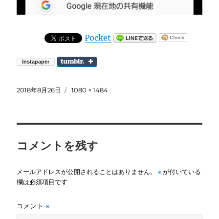
Pocket
投
フ
2018年8月26日
1080 × 1484
稿
ル
日:
サ
イ
ズ
コメントを残す
メールアドレスが公開されることはありません。
※
が付いている
欄は必須項目です
コメント
※