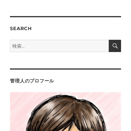
ゲ
ー
SEARCH
シ
検
検
ョ
索
索:
ン
管理人のプロフール