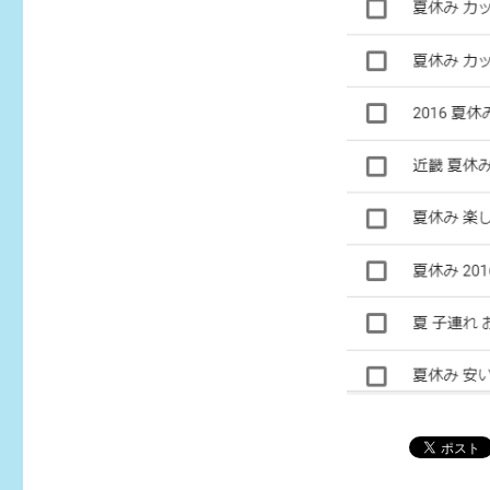
サ
イ
ズ