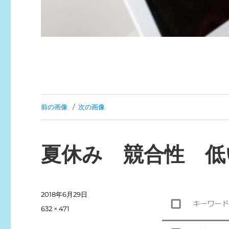
前の画像
次の画像
夏休み 競合性 低
投
2018年6月29日
稿
フ
632 × 471
日:
ル