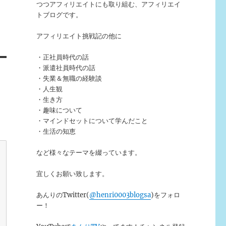
つつアフィリエイトにも取り組む、アフィリエイ
トブログです。
アフィリエイト挑戦記の他に
・正社員時代の話
・派遣社員時代の話
・失業＆無職の経験談
・人生観
・生き方
・趣味について
・マインドセットについて学んだこと
・生活の知恵
など様々なテーマを綴っています。
宜しくお願い致します。
あんりのTwitter(
@henri0003blogsa
)をフォロ
ー！