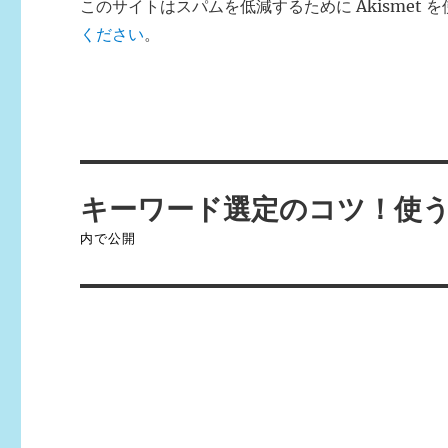
このサイトはスパムを低減するために Akismet 
ください
。
投
キーワード選定のコツ！使
稿
内で公開
ナ
ビ
ゲ
ー
シ