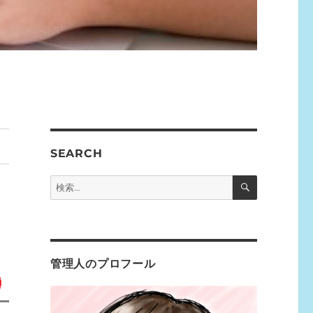
SEARCH
検
検
索
索:
管理人のプロフール