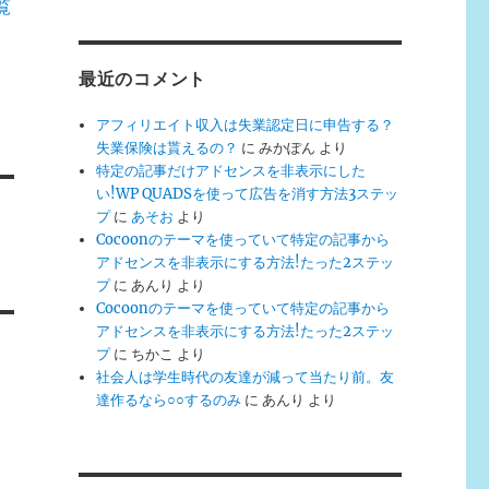
覧
最近のコメント
アフィリエイト収入は失業認定日に申告する？
失業保険は貰えるの？
に
みかぽん
より
特定の記事だけアドセンスを非表示にした
い!WP QUADSを使って広告を消す方法3ステッ
プ
に
あそお
より
Cocoonのテーマを使っていて特定の記事から
アドセンスを非表示にする方法!たった2ステッ
プ
に
あんり
より
Cocoonのテーマを使っていて特定の記事から
アドセンスを非表示にする方法!たった2ステッ
プ
に
ちかこ
より
社会人は学生時代の友達が減って当たり前。友
達作るなら○○するのみ
に
あんり
より