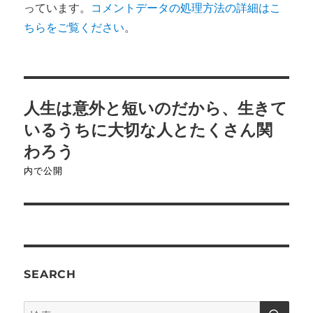
っています。
コメントデータの処理方法の詳細はこ
ちらをご覧ください
。
投
人生は意外と短いのだから、生きて
稿
いるうちに大切な人とたくさん関
ナ
わろう
内で公開
ビ
ゲ
ー
シ
SEARCH
ョ
検
検