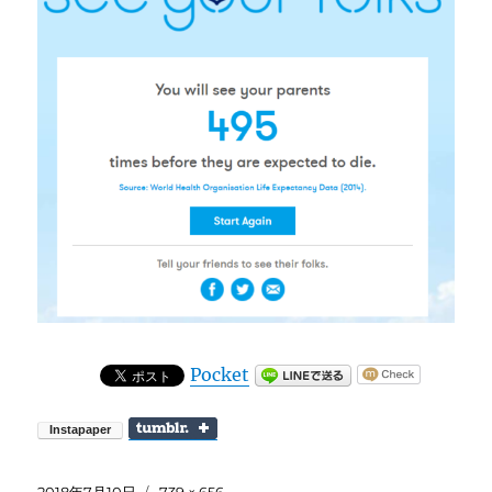
Pocket
投
フ