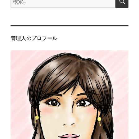
索
ン
索:
管理人のプロフール