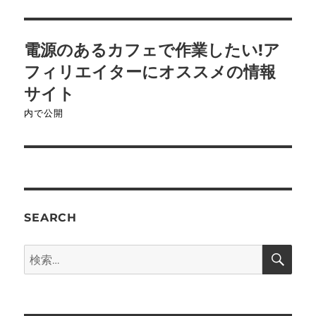
投
電源のあるカフェで作業したい!ア
稿
フィリエイターにオススメの情報
ナ
サイト
内で公開
ビ
ゲ
ー
シ
SEARCH
ョ
検
検
索
ン
索: