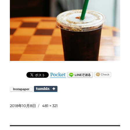
Pocket
投
フ
2018年10月8日
481 × 321
稿
ル
日:
サ
イ
ズ