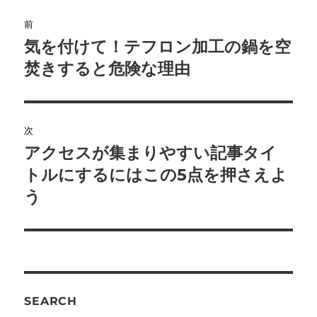
投
前
稿
気を付けて！テフロン加工の鍋を空
前
の
焚きすると危険な理由
ナ
投
ビ
稿:
ゲ
次
アクセスが集まりやすい記事タイ
次
ー
の
トルにするにはこの5点を押さえよ
シ
投
う
稿:
ョ
ン
SEARCH