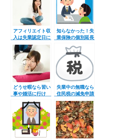
アフィリエイト収
知らなかった！失
入は失業認定日に
業保険の個別延長
申告する？失業保
給付が廃止＆地域
険は貰えるの？
延長給付とは何？
どうせ暇なら習い
失業中の無職なら
事や婚活に行け
住民税の減免申請
ば？…いいえ、ネ
を忘れずに！
ットビジネスやり
ます。