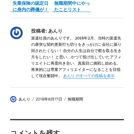
失業保険の認定日
無職期間中にやっ
に身内の葬儀が！
たことリスト
やっておくべき対
応とは？
投稿者:
あんり
派遣社員のあんりです。 2018年2月、当時の派遣先
の唐突な契約更新打ち切りをきっかけに 会社に振り
回されたくない！ 自分の人生は自分で舵を取る生き
方をしたい！ と思い、かつて投げ出していたアフィ
リエイトに再度向き合い、真面目に挑戦し始める。
将来的には専業アフィリエイターになることを目指
して現在奮闘中。
あんり のすべての投稿を表示
投
投
カ
あんり
2018年8月17日
無職期間
稿
稿
テ
者
日:
ゴ
リ
ー
コメントを残す