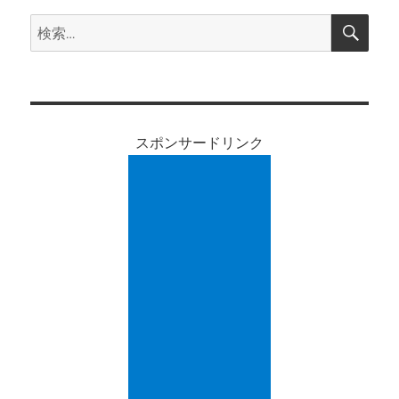
検
検
索
索:
スポンサードリンク