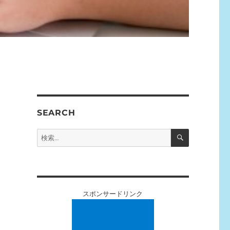
SEARCH
検
検
索
索:
スポンサードリンク