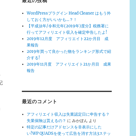
最近の投稿
WordPressプラグイン Head Cleaner はもう外
しておく方がいいかも…？！
【平成31年/令和元年(2019年)度分】税務署に
行ってアフィリエイト収入を確定申告したよ!
2019年12月度 アフィリエイト22か月目 成
果報告
2019年買って良かった物をランキング形式で紹
介する!
2019年11月度 アフィリエイト21か月目 成果
報告
ら
記
最近のコメント
」
アフィリエイト収入は失業認定日に申告する？
失業保険は貰えるの？
に
みかぽん
より
特定の記事だけアドセンスを非表示にした
い!WP QUADSを使って広告を消す方法3ステッ