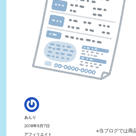
投
あんり
稿
投
2018年9月7日
者
※当ブログでは商
稿
カ
アフィリエイト